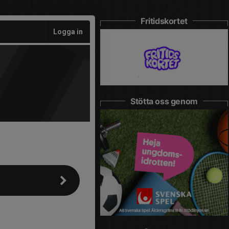
Fritidskortet
Logga in
Stötta oss genom