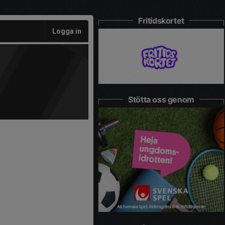
Fritidskortet
Logga in
Stötta oss genom