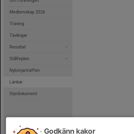
Om föreningen
Medlemskap 2026
Träning
Tävlingar
Resultat
Stålfejden
Nybörjarträffen
Länkar
Styrdokument
Godkänn kakor