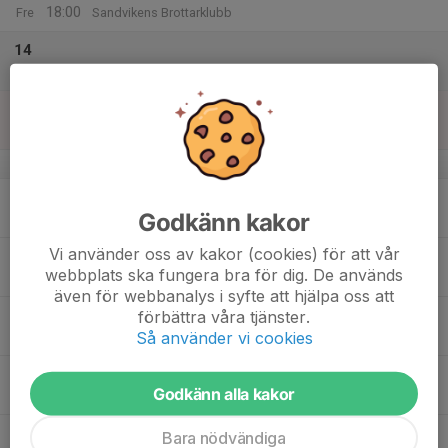
18:00
Fre
Sandvikens Brottarklubb
14
Lör
15
09:00
Nybörjarträff
13:00
Sön
Sandvikens Brottarklubb
v.51
16
18:00
Golvläggning
Godkänn kakor
22:00
Mån
Göransson Arena
Vi använder oss av kakor (cookies) för att vår
17
18:00
Tävlingsgrupp
webbplats ska fungera bra för dig. De används
19:30
Tis
Sandvikens Brottarklubb
även för webbanalys i syfte att hjälpa oss att
18
17:00
Lekgrupp Julavslutning
förbättra våra tjänster.
18:00
Så använder vi cookies
Ons
Sandvikens Brottarklubb
18:00
Nybörjargrupp Julavslutning
Godkänn alla kakor
19:15
Sandvikens Brottarklubb
19
17:00
Matchpass
Bara nödvändiga