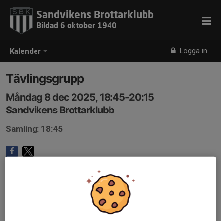
Sandvikens Brottarklubb
Bildad 6 oktober 1940
Logga in
Kalender
Tävlingsgrupp
Måndag 8 dec 2025, 18:45-20:15
Sandvikens Brottarklubb
Samling: 18:45