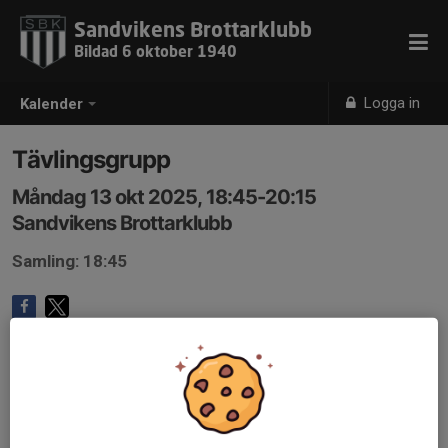
Sandvikens Brottarklubb
Bildad 6 oktober 1940
Logga in
Kalender
Tävlingsgrupp
Måndag 13 okt 2025, 18:45-20:15
Sandvikens Brottarklubb
Samling: 18:45