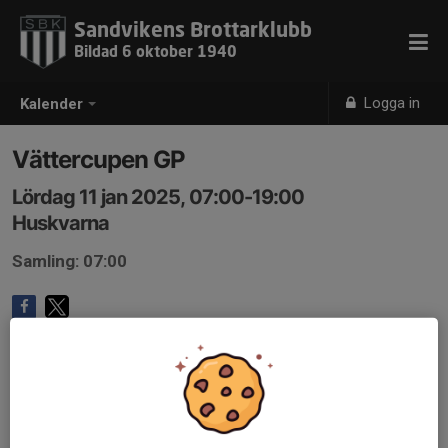
Sandvikens Brottarklubb
Bildad 6 oktober 1940
Logga in
Kalender
Vättercupen GP
Lördag 11 jan 2025, 07:00-19:00
Huskvarna
Samling: 07:00