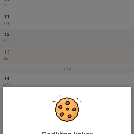
Tor
11
Fre
12
Lör
13
Sön
v.38
14
Mån
15
Tis
16
Ons
17