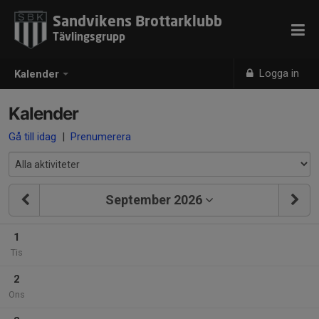
Sandvikens Brottarklubb
Tävlingsgrupp
Logga in
Kalender
Kalender
Gå till idag
|
Prenumerera
September 2026
1
Tis
2
Ons