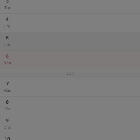
3
Tor
4
Fre
5
Lör
6
Sön
v.37
7
Mån
8
Tis
9
Ons
10