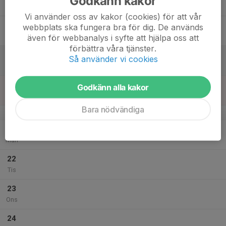
Godkänn kakor
Tor
Vi använder oss av kakor (cookies) för att vår
18
webbplats ska fungera bra för dig. De används
Fre
även för webbanalys i syfte att hjälpa oss att
förbättra våra tjänster.
19
Så använder vi cookies
Lör
20
Godkänn alla kakor
Sön
Bara nödvändiga
v.39
21
Mån
22
Tis
23
Ons
24