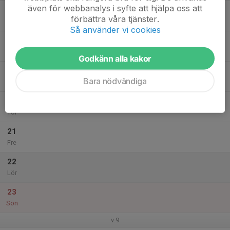
även för webbanalys i syfte att hjälpa oss att
17
förbättra våra tjänster.
Mån
Så använder vi cookies
18
Tis
Godkänn alla kakor
19
Bara nödvändiga
Ons
20
Tor
21
Fre
22
Lör
23
Sön
v.9