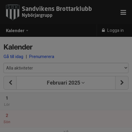
Sandvikens Brottarklubb
Nybörjargrupp
Logga in
Kalender
Kalender
Gå till idag
|
Prenumerera
Februari 2025
1
Lör
2
Sön
v.6