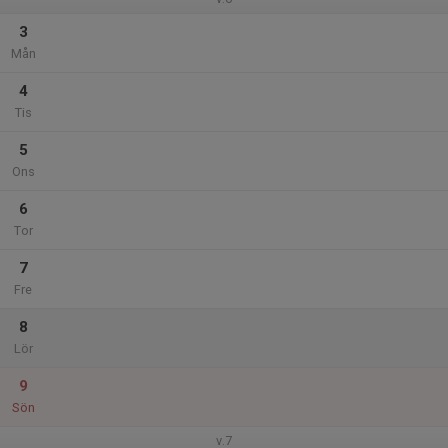
3
Mån
4
Tis
5
Ons
6
Tor
7
Fre
8
Lör
9
Sön
v.7