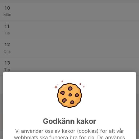
10
Mån
11
Tis
12
Ons
13
Tor
14
Fre
15
Lör
16
Godkänn kakor
Sön
Vi använder oss av kakor (cookies) för att vår
v.8
webbplats ska fungera bra för dig. De används