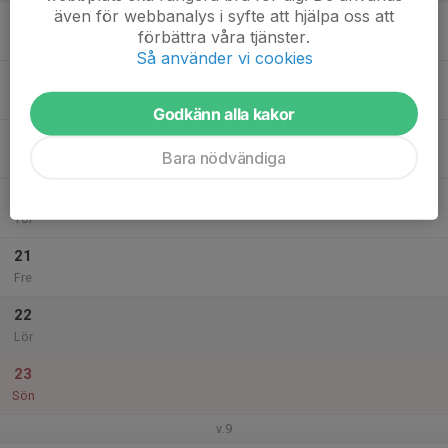
även för webbanalys i syfte att hjälpa oss att
17
förbättra våra tjänster.
Mån
Så använder vi cookies
18
Tis
Godkänn alla kakor
19
Bara nödvändiga
Ons
20
Tor
21
Fre
22
Lör
23
Sön
v.9