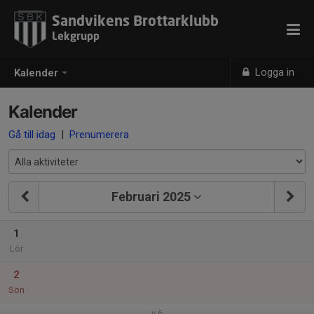
Sandvikens Brottarklubb
Lekgrupp
Logga in
Kalender
Kalender
Gå till idag
|
Prenumerera
Februari 2025
1
Lör
2
Sön
v.6