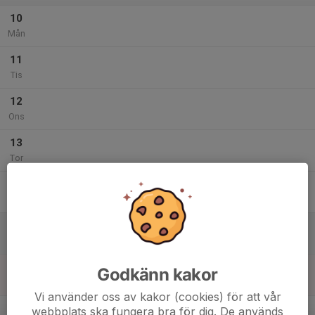
10
Mån
11
Tis
12
Ons
13
Tor
14
Fre
15
Lör
16
Godkänn kakor
Sön
Vi använder oss av kakor (cookies) för att vår
v.8
webbplats ska fungera bra för dig. De används