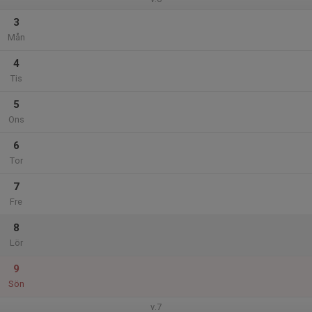
3
Mån
4
Tis
5
Ons
6
Tor
7
Fre
8
Lör
9
Sön
v.7